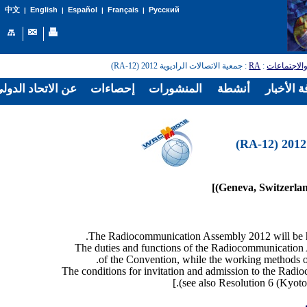
English
Español
Français
Русский
中文
|
|
|
|
: جمعية الاتصالات الراديوية 2012 (RA-12)
RA
:
الاجتماعات
 الأخبار
أنشطة
المنشورات
إحصاءات
عن الاتحاد الدول
The duties and functions of the Radiocommunication A
of the Convention, while the working methods o
The conditions for invitation and admission to the Radi