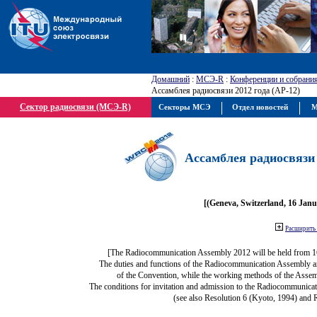
Домашний
:
МСЭ-R
:
Конференции и собрани
Ассамблея радиосвязи 2012 года (АР-12)
Сектор радиосвязи (МСЭ-R)
Секторы МСЭ
Отдел новостей
М
Ассамблея радиосвязи 
[(Geneva, Switzerland, 16 Jan
Расширить 
[The Radiocommunication Assembly 2012 will be held from 1
The duties and functions of the Radiocommunication Assembly are 
of the Convention, while the working methods of the Assem
The conditions for invitation and admission to the Radiocommunicat
(see also Resolution 6 (Kyoto, 1994) and 