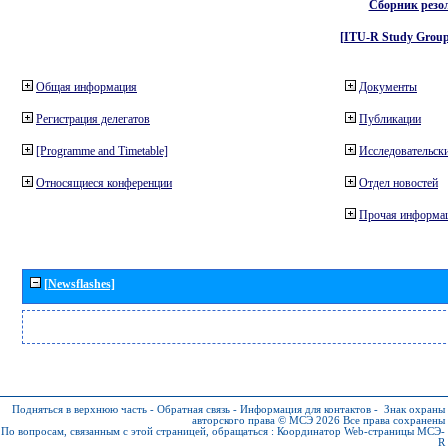
Сборник резо
[ITU-R Study Group
Общая информация
Документы
Регистрация делегатов
Публикации
[Programme and Timetable]
Исследовательски
Относящиеся конференции
Отдел новостей
Прочая информа
[Newsflashes]
Подняться в верхнюю часть
-
Обратная связь
-
Информация для контактов
-
Знак охраны
авторского права © МСЭ 2026
Все права сохранены
По вопросам, связанным с этой страницей, обращаться :
Координатор Web-страницы МСЭ-
R