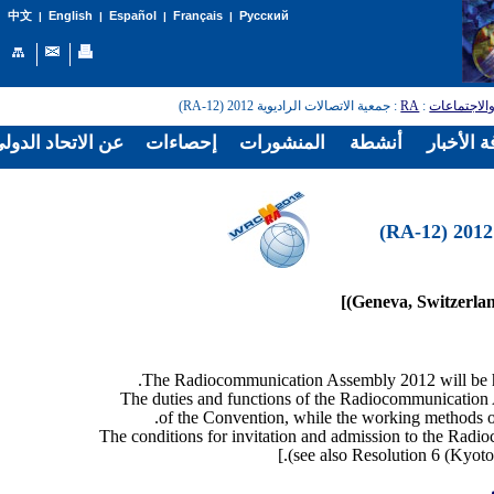
English
Español
Français
Русский
中文
|
|
|
|
: جمعية الاتصالات الراديوية 2012 (RA-12)
RA
:
الاجتماعات
 الأخبار
أنشطة
المنشورات
إحصاءات
عن الاتحاد الدول
The duties and functions of the Radiocommunication A
of the Convention, while the working methods o
The conditions for invitation and admission to the Radi