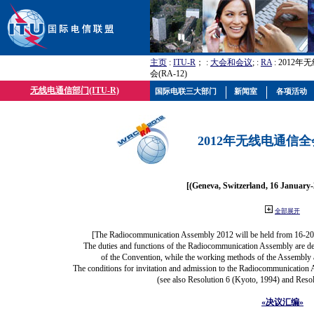
主页
:
ITU-R
； :
大会和会议
; :
RA
: 2012
会(RA-12)
无线电通信部门(ITU-R)
国际电联三大部门
新闻室
各项活动
2012年无线电通信全会(
[(Geneva, Switzerland, 16 January
全部展开
[The Radiocommunication Assembly 2012 will be held from 16-20
The duties and functions of the Radiocommunication Assembly are defi
of the Convention, while the working methods of the Assembly a
The conditions for invitation and admission to the Radiocommunication A
(see also Resolution 6 (Kyoto, 1994) and Resol
«决议汇编»