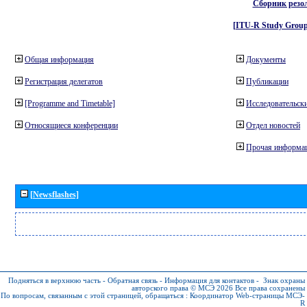
Сборник резо
[ITU-R Study Group
Общая информация
Документы
Регистрация делегатов
Публикации
[Programme and Timetable]
Исследовательски
Относящиеся конференции
Отдел новостей
Прочая информа
[Newsflashes]
Подняться в верхнюю часть
-
Обратная связь
-
Информация для контактов
-
Знак охраны
авторского права © МСЭ 2026
Все права сохранены
По вопросам, связанным с этой страницей, обращаться :
Координатор Web-страницы МСЭ-
R