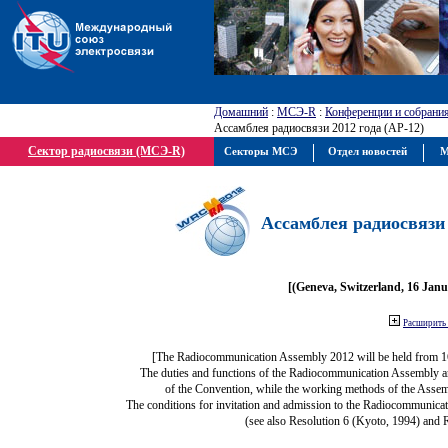
Домашний
:
МСЭ-R
:
Конференции и собрани
Ассамблея радиосвязи 2012 года (АР-12)
Сектор радиосвязи (МСЭ-R)
Секторы МСЭ
Отдел новостей
М
Ассамблея радиосвязи 
[(Geneva, Switzerland, 16 Jan
Расширить 
[The Radiocommunication Assembly 2012 will be held from 1
The duties and functions of the Radiocommunication Assembly are 
of the Convention, while the working methods of the Assem
The conditions for invitation and admission to the Radiocommunicat
(see also Resolution 6 (Kyoto, 1994) and 