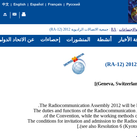
English
Español
Français
Русский
中文
|
|
|
|
: جمعية الاتصالات الراديوية 2012 (RA-12)
RA
:
الاجتماعات
 الأخبار
أنشطة
المنشورات
إحصاءات
عن الاتحاد الدول
The duties and functions of the Radiocommunication A
of the Convention, while the working methods o
The conditions for invitation and admission to the Radi