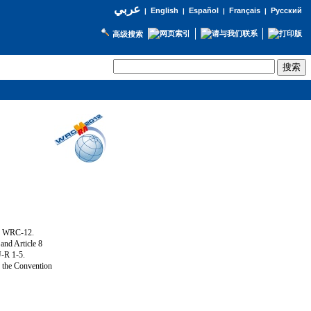
عربي
English
Español
Français
Русский
|
|
|
|
高级搜索
ng WRC-12.
and Article 8
U-R 1-5.
f the Convention