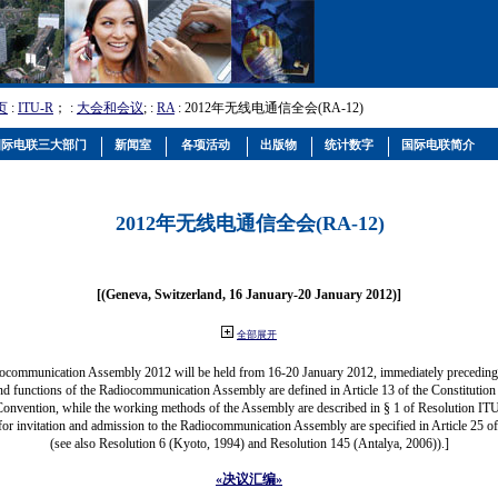
页
:
ITU-R
； :
大会和会议
; :
RA
: 2012年无线电通信全会(RA-12)
国际电联三大部门
新闻室
各项活动
出版物
统计数字
国际电联简介
2012年无线电通信全会(RA-12)
[(Geneva, Switzerland, 16 January-20 January 2012)]
全部展开
ocommunication Assembly 2012 will be held from 16-20 January 2012, immediately precedi
nd functions of the Radiocommunication Assembly are defined in Article 13 of the Constitution 
Convention, while the working methods of the Assembly are described in § 1 of Resolution IT
for invitation and admission to the Radiocommunication Assembly are specified in Article 25 o
(see also Resolution 6 (Kyoto, 1994) and Resolution 145 (Antalya, 2006)).]
«决议汇编»