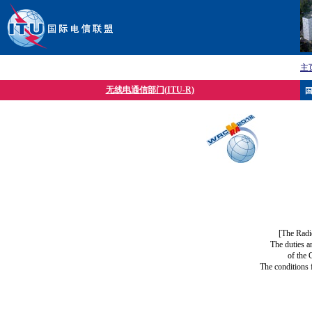
主
无线电通信部门(ITU-R)
[The Radi
The duties a
of the 
The conditions 