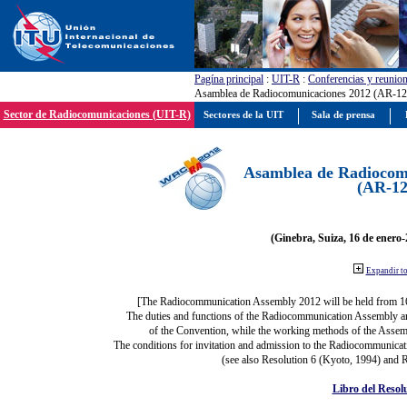
Pagína principal
:
UIT-R
:
Conferencias y reunio
Asamblea de Radiocomunicaciones 2012 (AR-12
Sector de Radiocomunicaciones (UIT-R)
Sectores de la UIT
Sala de prensa
Asamblea de Radiocom
(AR-12
(Ginebra, Suiza, 16 de enero-
Expandir t
[The Radiocommunication Assembly 2012 will be held from 1
The duties and functions of the Radiocommunication Assembly are 
of the Convention, while the working methods of the Assemb
The conditions for invitation and admission to the Radiocommunicati
(see also Resolution 6 (Kyoto, 1994) and R
Libro del Resol