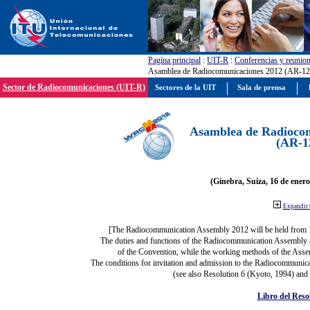
Pagína principal
:
UIT-R
:
Conferencias y reunio
Asamblea de Radiocomunicaciones 2012 (AR-12
Sector de Radiocomunicaciones (UIT-R)
Sectores de la UIT
Sala de prensa
Asamblea de Radiocom
(AR-1
(Ginebra, Suiza, 16 de enero
Expandir 
[The Radiocommunication Assembly 2012 will be held from 
The duties and functions of the Radiocommunication Assembly are
of the Convention, while the working methods of the Asse
The conditions for invitation and admission to the Radiocommunica
(see also Resolution 6 (Kyoto, 1994) and
Libro del Reso