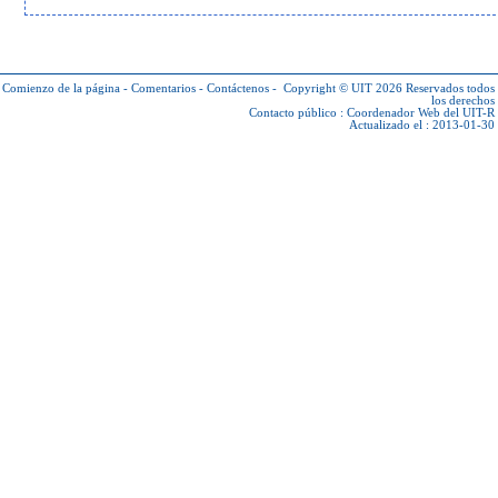
Comienzo de la página
-
Comentarios
-
Contáctenos
-
Copyright © UIT 2026
Reservados todos
los derechos
Contacto público :
Coordenador Web del UIT-R
Actualizado el : 2013-01-30