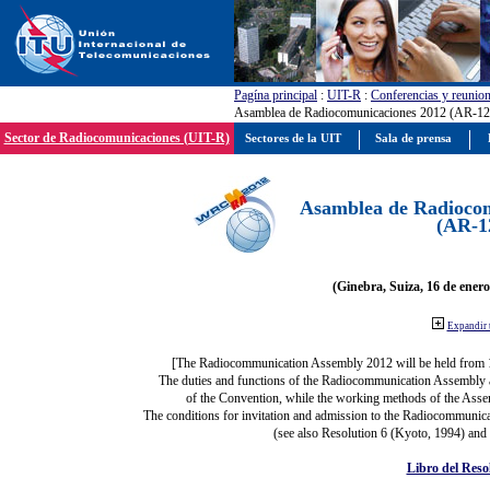
Pagína principal
:
UIT-R
:
Conferencias y reunio
Asamblea de Radiocomunicaciones 2012 (AR-12
Sector de Radiocomunicaciones (UIT-R)
Sectores de la UIT
Sala de prensa
Asamblea de Radiocom
(AR-1
(Ginebra, Suiza, 16 de enero
Expandir 
[The Radiocommunication Assembly 2012 will be held from 
The duties and functions of the Radiocommunication Assembly are
of the Convention, while the working methods of the Asse
The conditions for invitation and admission to the Radiocommunica
(see also Resolution 6 (Kyoto, 1994) and
Libro del Reso