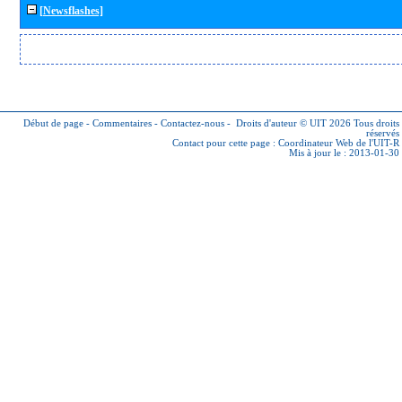
[Newsflashes]
Début de page
-
Commentaires
-
Contactez-nous
-
Droits d'auteur © UIT 2026
Tous droits
réservés
Contact pour cette page :
Coordinateur Web de l'UIT-R
Mis à jour le : 2013-01-30