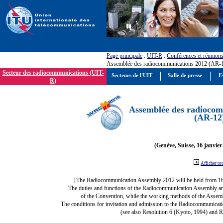
Page principale
:
UIT-R
:
Conférences et réunion
Assemblée des radiocommunications 2012 (AR-
Secteur des radiocommunications (UIT-
Secteurs de l'UIT
Salle de presse
E
R)
Assemblée des radiocom
(AR-12
(Genève, Suisse, 16 janvier
Afficher to
[The Radiocommunication Assembly 2012 will be held from 1
The duties and functions of the Radiocommunication Assembly are d
of the Convention, while the working methods of the Assemb
The conditions for invitation and admission to the Radiocommunicati
(see also Resolution 6 (Kyoto, 1994) and R