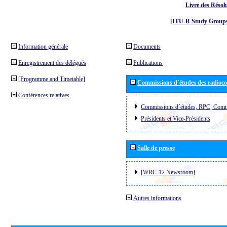
Livre des Résol
[ITU-R Study Groups
Information générale
Documents
Enregistrement des délégués
Publications
[Programme and Timetable]
Commissions d´études des radioc
Conférences relatives
Commissions d´études, RPC, Comm
Présidents et Vice-Présidents
Salle de presse
[WRC-12 Newsroom]
Autres informations