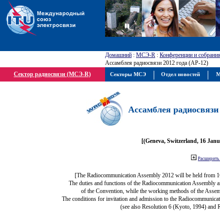
Домашний
:
МСЭ-R
:
Конференции и собрани
Ассамблея радиосвязи 2012 года (АР-12)
Сектор радиосвязи (МСЭ-R)
Секторы МСЭ
Отдел новостей
М
Ассамблея радиосвязи 
[(Geneva, Switzerland, 16 Jan
Расширить 
[The Radiocommunication Assembly 2012 will be held from 1
The duties and functions of the Radiocommunication Assembly are 
of the Convention, while the working methods of the Assem
The conditions for invitation and admission to the Radiocommunicat
(see also Resolution 6 (Kyoto, 1994) and 