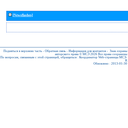
[Newsflashes]
Подняться в верхнюю часть
-
Обратная связь
-
Информация для контактов
-
Знак охраны
авторского права © МСЭ 2026
Все права сохранены
По вопросам, связанным с этой страницей, обращаться :
Координатор Web-страницы МСЭ-
R
Обновлено : 2013-01-30