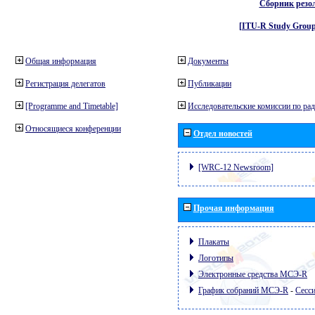
Сборник резо
[ITU-R Study Group
Общая информация
Документы
Регистрация делегатов
Публикации
[Programme and Timetable]
Исследовательские комиссии по ра
Относящиеся конференции
Отдел новостей
[WRC-12 Newsroom]
Прочая информация
Плакаты
Логотипы
Электронные средства МСЭ-R
График собраний МСЭ-R
-
Сесси