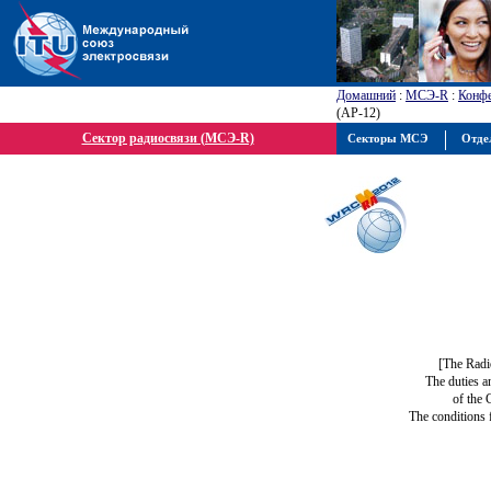
Домашний
:
МСЭ-R
:
Конфе
(АР-12)
Сектор радиосвязи (МСЭ-R)
Секторы МСЭ
Отде
[The Radi
The duties a
of the 
The conditions 