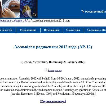
Расширенный п
ренции и собрания
:
RA
: Ассамблея радиосвязи 2012 года
л новостей
Мероприятия
Публикации
Статистика
Сведения о М
Ассамблея радиосвязи 2012 года (АР-12)
[(Geneva, Switzerland, 16 January-20 January 2012)]
Расширить все
ocommunication Assembly 2012 will be held from 16-20 January 2012, immediately precedi
nd functions of the Radiocommunication Assembly are defined in Article 13 of the Constitution 
Convention, while the working methods of the Assembly are described in § 1 of Resolution IT
for invitation and admission to the Radiocommunication Assembly are specified in Article 25 o
(see also Resolution 6 (Kyoto, 1994) and Resolution 145 (Antalya, 2006)).]
Сборник резолюций