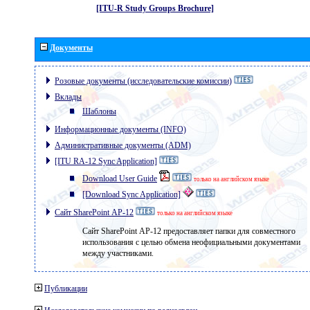
[ITU-R Study Groups Brochure]
Документы
Розовые документы (исследовательские комиссии)
Вклады
Шаблоны
Информационные документы (INFO)
Административные документы (ADM)
[ITU RA-12 Sync Application]
Download User Guide
только на английском языке
[Download Sync Application]
Сайт SharePoint АР-12
только на английском языке
Сайт SharePoint АР-12 предоставляет папки для совместного
использования с целью обмена неофициальными документами
между участниками.
Публикации