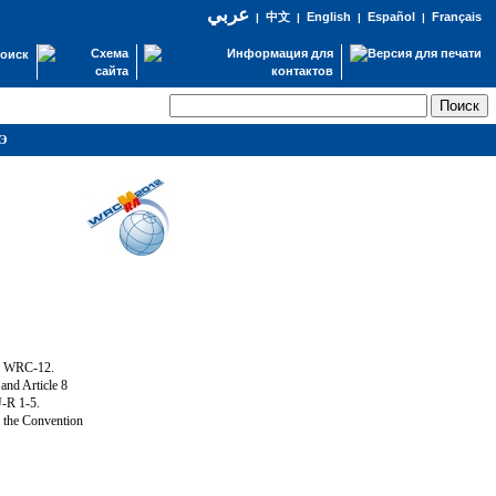
عربي
English
Español
Français
|
中文
|
|
|
оиск
СЭ
ng WRC-12.
and Article 8
U-R 1-5.
f the Convention