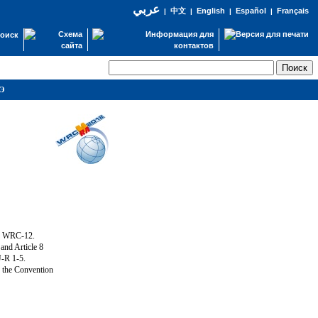
عربي
English
Español
Français
|
中文
|
|
|
оиск
СЭ
ng WRC-12.
and Article 8
U-R 1-5.
f the Convention