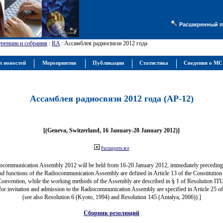
Расширенный п
ренции и собрания
:
RA
: Ассамблея радиосвязи 2012 года
л новостей
Мероприятия
Публикации
Статистика
Сведения о М
Ассамблея радиосвязи 2012 года (АР-12)
[(Geneva, Switzerland, 16 January-20 January 2012)]
Расширить все
ocommunication Assembly 2012 will be held from 16-20 January 2012, immediately precedi
nd functions of the Radiocommunication Assembly are defined in Article 13 of the Constitution 
Convention, while the working methods of the Assembly are described in § 1 of Resolution IT
for invitation and admission to the Radiocommunication Assembly are specified in Article 25 o
(see also Resolution 6 (Kyoto, 1994) and Resolution 145 (Antalya, 2006)).]
Сборник резолюций