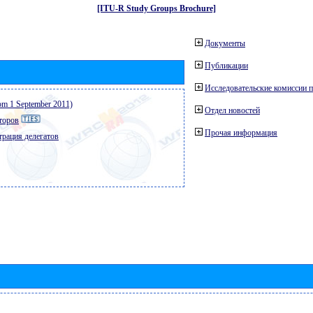
[ITU-R Study Groups Brochure]
Документы
Публикации
Исследовательские комиссии п
from 1 September 2011)
Отдел новостей
торов
Прочая информация
трация делегатов