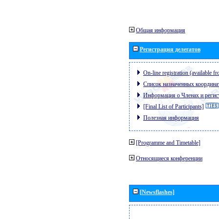
Общая информация
Регистрация делегатов
On-line registration (available 
Список назначенных координа
Информация о Членах и регис
[Final List of Participants]
Полезная информация
[Programme and Timetable]
Относящиеся конференции
[Newsflashes]