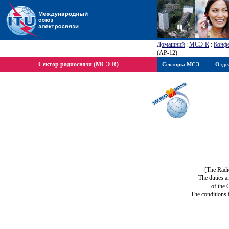
Домашний
:
МСЭ-R
:
Конфе
(АР-12)
Сектор радиосвязи (МСЭ-R)
Секторы МСЭ
Отде
[The Radi
The duties a
of the 
The conditions 