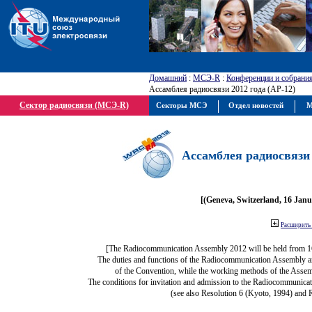
Домашний
:
МСЭ-R
:
Конференции и собрани
Ассамблея радиосвязи 2012 года (АР-12)
Сектор радиосвязи (МСЭ-R)
Секторы МСЭ
Отдел новостей
М
Ассамблея радиосвязи 
[(Geneva, Switzerland, 16 Jan
Расширить 
[The Radiocommunication Assembly 2012 will be held from 1
The duties and functions of the Radiocommunication Assembly are 
of the Convention, while the working methods of the Assem
The conditions for invitation and admission to the Radiocommunicat
(see also Resolution 6 (Kyoto, 1994) and 