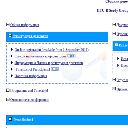
Сборник резо
[ITU-R Study Group
Общая информация
Докуме
Публик
Регистрация делегатов
Иссле
On-line registration (available from 1 September 2011)
Список назначенных координаторов
Иссл
Информация о Членах и регистрация делегатов
Пред
[Final List of Participants]
Полезная информация
Отдел н
Прочая
[Programme and Timetable]
Относящиеся конференции
[Newsflashes]