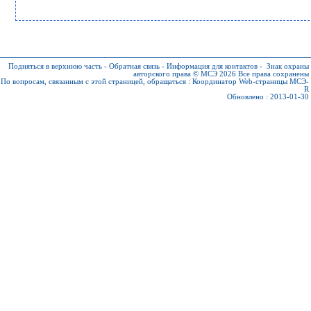
Подняться в верхнюю часть
-
Обратная связь
-
Информация для контактов
-
Знак охраны
авторского права © МСЭ 2026
Все права сохранены
По вопросам, связанным с этой страницей, обращаться :
Координатор Web-страницы МСЭ-
R
Обновлено : 2013-01-30