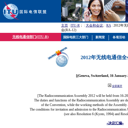
主页
:
ITU-R
； :
大会和会议
; :
RA
: 2012
会(RA-12)
无线电通信部门(ITU-R)
国际电联三大部门
新闻室
各项活动
2012年无线电通信全会(
[(Geneva, Switzerland, 16 January
全部展开
[The Radiocommunication Assembly 2012 will be held from 16-20
The duties and functions of the Radiocommunication Assembly are defi
of the Convention, while the working methods of the Assembly a
The conditions for invitation and admission to the Radiocommunication A
(see also Resolution 6 (Kyoto, 1994) and Resol
«决议汇编»