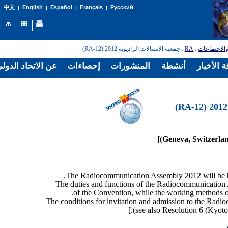
English
Español
Français
Русский
中文
|
|
|
|
: جمعية الاتصالات الراديوية 2012 (RA-12)
RA
:
الاجتماعات
 الأخبار
أنشطة
المنشورات
إحصاءات
عن الاتحاد الدول
The duties and functions of the Radiocommunication A
of the Convention, while the working methods o
The conditions for invitation and admission to the Radi