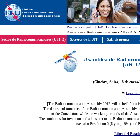
Pagína principal
:
UIT-R
:
Conferencias y reunio
Asamblea de Radiocomunicaciones 2012 (AR-12
Sector de Radiocomunicaciones (UIT-R)
Sectores de la UIT
Sala de prensa
Asamblea de Radiocom
(AR-12
(Ginebra, Suiza, 16 de enero-
Expandir t
[The Radiocommunication Assembly 2012 will be held from 1
The duties and functions of the Radiocommunication Assembly are 
of the Convention, while the working methods of the Assemb
The conditions for invitation and admission to the Radiocommunicati
(see also Resolution 6 (Kyoto, 1994) and R
Libro del Resol