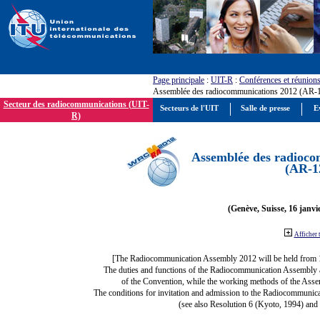
Page principale
:
UIT-R
:
Conférences et réunion
Assemblée des radiocommunications 2012 (AR-
Secteur des radiocommunications (UIT-
Secteurs de l'UIT
Salle de presse
E
R)
Assemblée des radioco
(AR-1
(Genève, Suisse, 16 janvi
Afficher 
[The Radiocommunication Assembly 2012 will be held from 
The duties and functions of the Radiocommunication Assembly are
of the Convention, while the working methods of the Asse
The conditions for invitation and admission to the Radiocommunica
(see also Resolution 6 (Kyoto, 1994) and