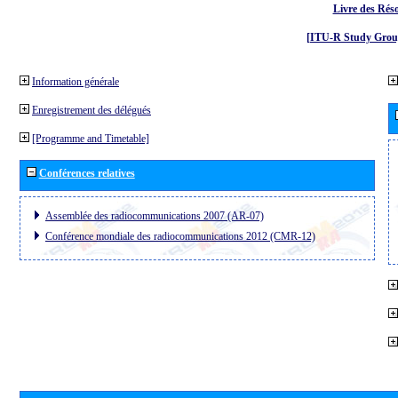
Livre des Réso
[ITU-R Study Grou
Information générale
Enregistrement des délégués
[Programme and Timetable]
Conférences relatives
Assemblée des radiocommunications 2007 (AR-07)
Conférence mondiale des radiocommunications 2012 (CMR-12)