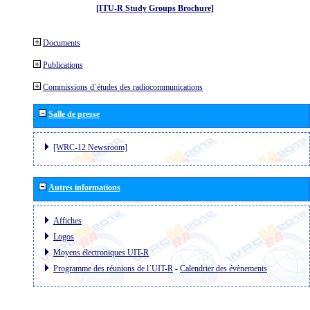
[ITU-R Study Groups Brochure]
Documents
Publications
Commissions d´études des radiocommunications
Salle de presse
[WRC-12 Newsroom]
Autres informations
Affiches
Logos
Moyens électroniques UIT-R
Programme des réunions de l´UIT-R
-
Calendrier des évènements