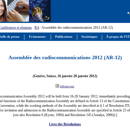
Conférences et réunions
:
RA
: Assemblée des radiocommunications 2012 (AR-12)
alle de presse
Evénements
Publications
Statistiques
À propos de l'U
Assemblée des radiocommunications 2012 (AR-12)
(Genève, Suisse, 16 janvier-20 janvier 2012)
Afficher tout
ocommunication Assembly 2012 will be held from 16-20 January 2012, immediately precedi
nd functions of the Radiocommunication Assembly are defined in Article 13 of the Constitution 
Convention, while the working methods of the Assembly are described in § 1 of Resolution IT
for invitation and admission to the Radiocommunication Assembly are specified in Article 25 o
(see also Resolution 6 (Kyoto, 1994) and Resolution 145 (Antalya, 2006)).]
Livre des Résolutions