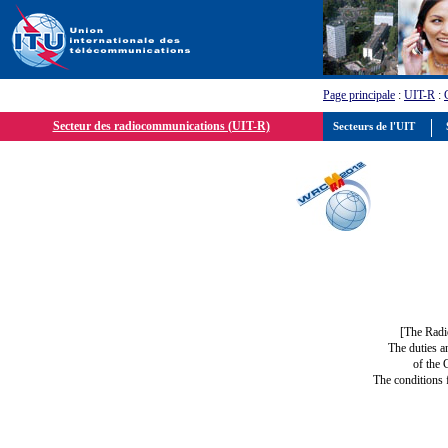
Page principale
:
UIT-R
:
Secteur des radiocommunications (UIT-R)
Secteurs de l'UIT
S
[The Radi
The duties a
of the 
The conditions 