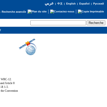
عربي
English
Español
Русский
|
中文
|
|
|
Recherche avancée
IT
ng WRC-12.
and Article 8
U-R 1-5.
f the Convention