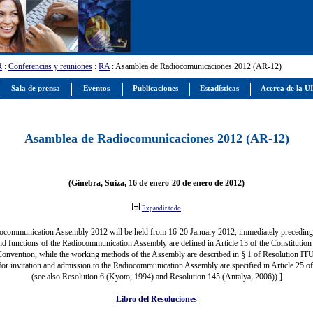
R
:
Conferencias y reuniones
:
RA
: Asamblea de Radiocomunicaciones 2012 (AR-12)
Sala de prensa
Eventos
Publicaciones
Estadísticas
Acerca de la U
Asamblea de Radiocomunicaciones 2012 (AR-12)
(Ginebra, Suiza, 16 de enero-20 de enero de 2012)
Expandir todo
ocommunication Assembly 2012 will be held from 16-20 January 2012, immediately precedi
nd functions of the Radiocommunication Assembly are defined in Article 13 of the Constitution 
Convention, while the working methods of the Assembly are described in § 1 of Resolution IT
for invitation and admission to the Radiocommunication Assembly are specified in Article 25 o
(see also Resolution 6 (Kyoto, 1994) and Resolution 145 (Antalya, 2006)).]
Libro del Resoluciones