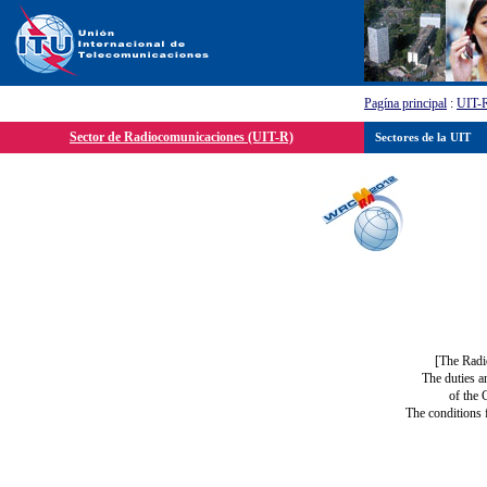
Pagína principal
:
UIT-
Sector de Radiocomunicaciones (UIT-R)
Sectores de la UIT
[The Radi
The duties a
of the 
The conditions 