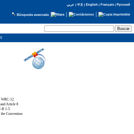
English
Français
Русский
عربي
|
中文
|
|
|
Búsqueda avanzada
IT
ng WRC-12.
and Article 8
U-R 1-5.
f the Convention