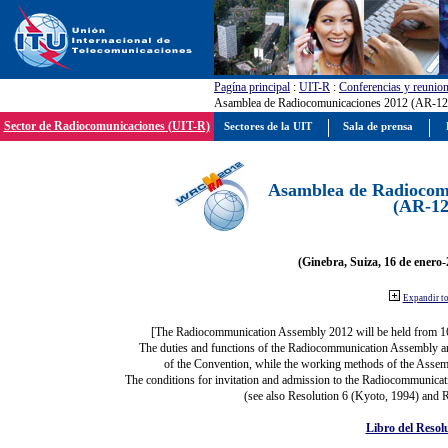
Pagína principal
:
UIT-R
:
Conferencias y reunio
Asamblea de Radiocomunicaciones 2012 (AR-12
Sector de Radiocomunicaciones (UIT-R)
Sectores de la UIT
Sala de prensa
Asamblea de Radiocom
(AR-12
(Ginebra, Suiza, 16 de enero-
Expandir t
[The Radiocommunication Assembly 2012 will be held from 1
The duties and functions of the Radiocommunication Assembly are 
of the Convention, while the working methods of the Assemb
The conditions for invitation and admission to the Radiocommunicati
(see also Resolution 6 (Kyoto, 1994) and R
Libro del Resol