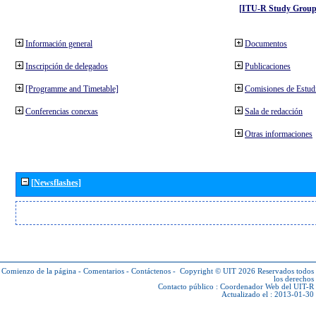
[ITU-R Study Group
Información general
Documentos
Inscripción de delegados
Publicaciones
[Programme and Timetable]
Comisiones de Estud
Conferencias conexas
Sala de redacción
Otras informaciones
[Newsflashes]
Comienzo de la página
-
Comentarios
-
Contáctenos
-
Copyright © UIT 2026
Reservados todos
los derechos
Contacto público :
Coordenador Web del UIT-R
Actualizado el : 2013-01-30