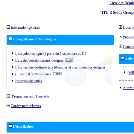
Livre des Résol
[ITU-R Study Groups
Information générale
Docume
Publica
Enregistrement des délégués
Commiss
Inscription en ligne (à partir du 1 septembre 2011)
Salle
Liste des coordonnateurs désignés
Informations destinées aux Membres et inscription des délégués
[WR
[Final List of Participants]
Informations utiles
Autres 
[Programme and Timetable]
Conférences relatives
[Newsflashes]