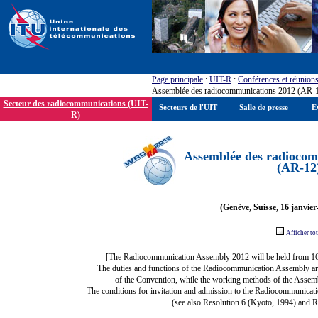
Page principale
:
UIT-R
:
Conférences et réunion
Assemblée des radiocommunications 2012 (AR-
Secteur des radiocommunications (UIT-
Secteurs de l'UIT
Salle de presse
E
R)
Assemblée des radiocom
(AR-12
(Genève, Suisse, 16 janvier
Afficher to
[The Radiocommunication Assembly 2012 will be held from 1
The duties and functions of the Radiocommunication Assembly are d
of the Convention, while the working methods of the Assemb
The conditions for invitation and admission to the Radiocommunicati
(see also Resolution 6 (Kyoto, 1994) and R