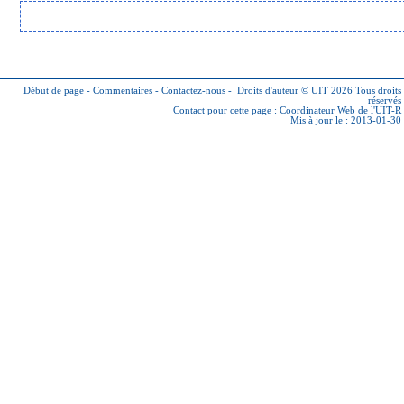
Début de page
-
Commentaires
-
Contactez-nous
-
Droits d'auteur © UIT 2026
Tous droits
réservés
Contact pour cette page :
Coordinateur Web de l'UIT-R
Mis à jour le : 2013-01-30