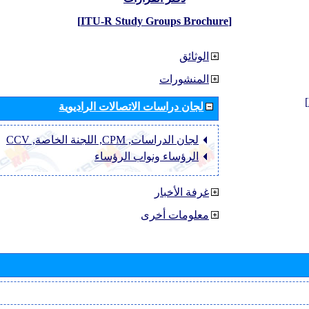
[ITU-R Study Groups Brochure]
الوثائق
المنشورات
لجان دراسات الاتصالات الراديوية
لجان الدراسات, CPM, اللجنة الخاصة, CCV
الرؤساء ونواب الرؤساء
غرفة الأخبار
معلومات أخرى