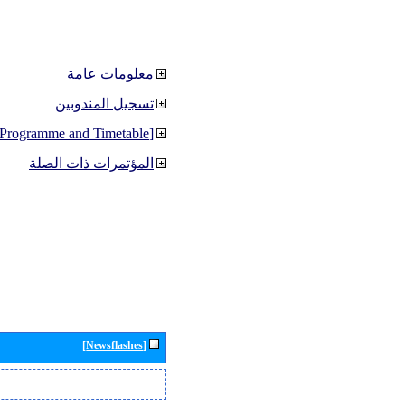
معلومات عامة
تسجيل المندوبين
[Programme and Timetable]
المؤتمرات ذات الصلة
[Newsflashes]