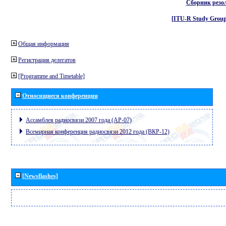
Сборник резо
[ITU-R Study Group
Общая информация
Регистрация делегатов
[Programme and Timetable]
Относящиеся конференции
Ассамблея радиосвязи 2007 года (АР-07)
Всемирная конференция радиосвязи 2012 года (ВКР-12)
[Newsflashes]