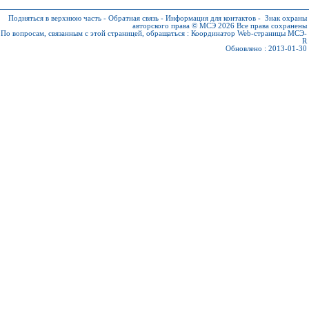
Подняться в верхнюю часть
-
Обратная связь
-
Информация для контактов
-
Знак охраны
авторского права © МСЭ 2026
Все права сохранены
По вопросам, связанным с этой страницей, обращаться :
Координатор Web-страницы МСЭ-
R
Обновлено : 2013-01-30