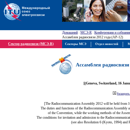
Домашний
:
МСЭ-R
:
Конференции и собрани
Ассамблея радиосвязи 2012 года (АР-12)
Сектор радиосвязи (МСЭ-R)
Секторы МСЭ
Отдел новостей
М
Ассамблея радиосвязи 
[(Geneva, Switzerland, 16 Jan
Расширить 
[The Radiocommunication Assembly 2012 will be held from 1
The duties and functions of the Radiocommunication Assembly are 
of the Convention, while the working methods of the Assem
The conditions for invitation and admission to the Radiocommunicat
(see also Resolution 6 (Kyoto, 1994) and 