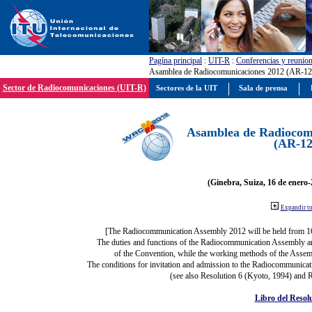
Pagína principal
:
UIT-R
:
Conferencias y reunio
Asamblea de Radiocomunicaciones 2012 (AR-12
Sector de Radiocomunicaciones (UIT-R)
Sectores de la UIT
Sala de prensa
Asamblea de Radiocom
(AR-12
(Ginebra, Suiza, 16 de enero-
Expandir t
[The Radiocommunication Assembly 2012 will be held from 1
The duties and functions of the Radiocommunication Assembly are 
of the Convention, while the working methods of the Assemb
The conditions for invitation and admission to the Radiocommunicati
(see also Resolution 6 (Kyoto, 1994) and R
Libro del Resol