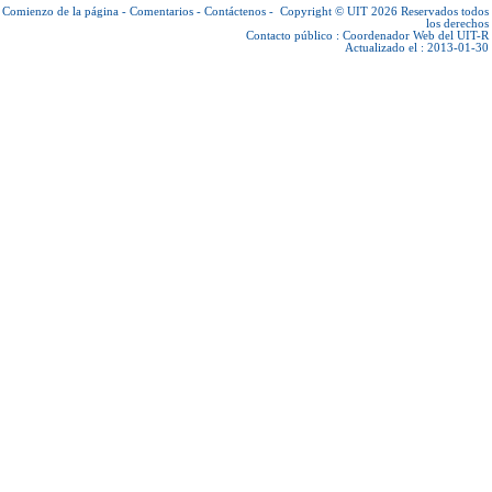
Comienzo de la página
-
Comentarios
-
Contáctenos
-
Copyright © UIT 2026
Reservados todos
los derechos
Contacto público :
Coordenador Web del UIT-R
Actualizado el : 2013-01-30