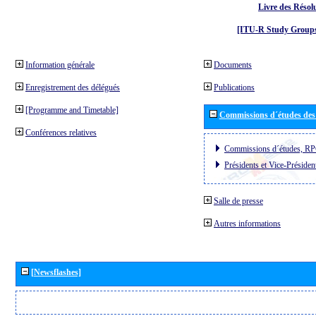
Livre des Résol
[ITU-R Study Groups
Information générale
Documents
Enregistrement des délégués
Publications
[Programme and Timetable]
Commissions d´études des
Conférences relatives
Commissions d´études, RP
Présidents et Vice-Présiden
Salle de presse
Autres informations
[Newsflashes]