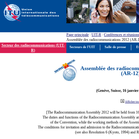
Page principale
:
UIT-R
:
Conférences et réunion
Assemblée des radiocommunications 2012 (AR-
Secteur des radiocommunications (UIT-
Secteurs de l'UIT
Salle de presse
E
R)
Assemblée des radiocom
(AR-12
(Genève, Suisse, 16 janvier
Afficher to
[The Radiocommunication Assembly 2012 will be held from 1
The duties and functions of the Radiocommunication Assembly are d
of the Convention, while the working methods of the Assemb
The conditions for invitation and admission to the Radiocommunicati
(see also Resolution 6 (Kyoto, 1994) and R