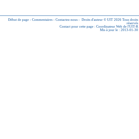
Début de page
-
Commentaires
-
Contactez-nous
-
Droits d'auteur © UIT 2026
Tous droits
réservés
Contact pour cette page :
Coordinateur Web de l'UIT-R
Mis à jour le : 2013-01-30