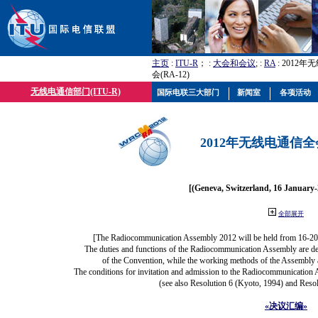
主页
:
ITU-R
； :
大会和会议
; :
RA
: 2012
会(RA-12)
无线电通信部门(ITU-R)
国际电联三大部门
新闻室
各项活动
2012年无线电通信全会(
[(Geneva, Switzerland, 16 January
全部展开
[The Radiocommunication Assembly 2012 will be held from 16-20
The duties and functions of the Radiocommunication Assembly are defi
of the Convention, while the working methods of the Assembly a
The conditions for invitation and admission to the Radiocommunication A
(see also Resolution 6 (Kyoto, 1994) and Resol
«决议汇编»