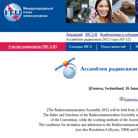
Домашний
:
МСЭ-R
:
Конференции и собрани
Ассамблея радиосвязи 2012 года (АР-12)
Сектор радиосвязи (МСЭ-R)
Секторы МСЭ
Отдел новостей
М
Ассамблея радиосвязи 
[(Geneva, Switzerland, 16 Jan
Расширить 
[The Radiocommunication Assembly 2012 will be held from 1
The duties and functions of the Radiocommunication Assembly are 
of the Convention, while the working methods of the Assem
The conditions for invitation and admission to the Radiocommunicat
(see also Resolution 6 (Kyoto, 1994) and 