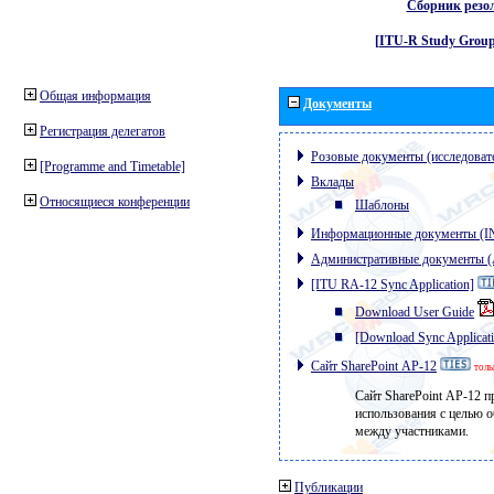
Сборник резо
[ITU-R Study Group
Общая информация
Документы
Регистрация делегатов
Розовые документы (исследоват
[Programme and Timetable]
Вклады
Относящиеся конференции
Шаблоны
Информационные документы (I
Административные документы
[ITU RA-12 Sync Application]
Download User Guide
[Download Sync Applicat
Сайт SharePoint АР-12
толь
Сайт SharePoint АР-12 п
использования с целью 
между участниками.
Публикации