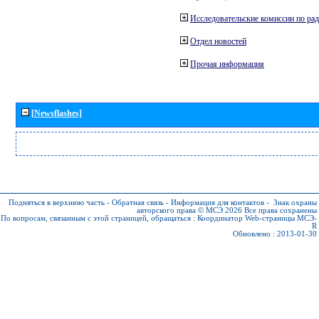
Исследовательские комиссии по ра
Отдел новостей
Прочая информация
[Newsflashes]
Подняться в верхнюю часть
-
Обратная связь
-
Информация для контактов
-
Знак охраны
авторского права © МСЭ 2026
Все права сохранены
По вопросам, связанным с этой страницей, обращаться :
Координатор Web-страницы МСЭ-
R
Обновлено : 2013-01-30