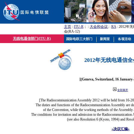
主页
:
ITU-R
； :
大会和会议
; :
RA
: 2012
会(RA-12)
无线电通信部门(ITU-R)
国际电联三大部门
新闻室
各项活动
2012年无线电通信全会(
[(Geneva, Switzerland, 16 January
全部展开
[The Radiocommunication Assembly 2012 will be held from 16-20
The duties and functions of the Radiocommunication Assembly are defi
of the Convention, while the working methods of the Assembly a
The conditions for invitation and admission to the Radiocommunication A
(see also Resolution 6 (Kyoto, 1994) and Resol
«决议汇编»