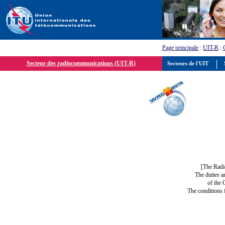
Page principale
:
UIT-R
:
Secteur des radiocommunications (UIT-R)
Secteurs de l'UIT
S
[The Radi
The duties a
of the 
The conditions 