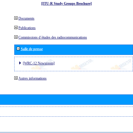
[ITU-R Study Groups Brochure]
Documents
Publications
Commissions d´études des radiocommunications
Salle de presse
[WRC-12 Newsroom]
Autres informations