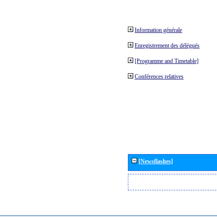
Information générale
Enregistrement des délégués
[Programme and Timetable]
Conférences relatives
[Newsflashes]