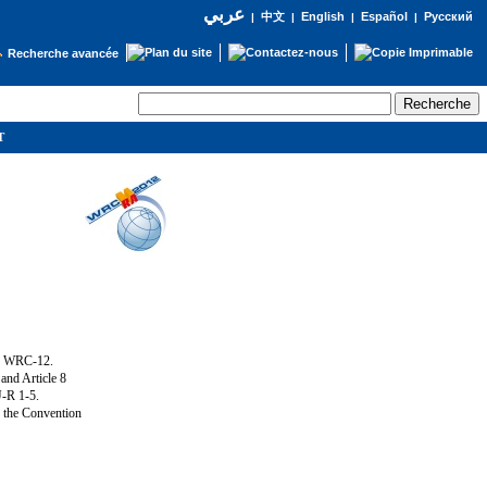
عربي
English
Español
Русский
|
中文
|
|
|
Recherche avancée
IT
ng WRC-12.
and Article 8
U-R 1-5.
f the Convention