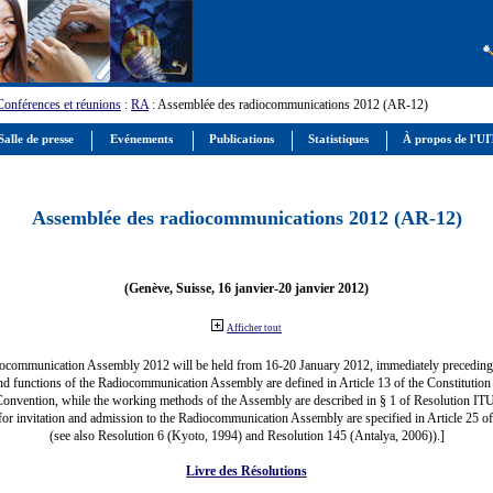
Conférences et réunions
:
RA
: Assemblée des radiocommunications 2012 (AR-12)
alle de presse
Evénements
Publications
Statistiques
À propos de l'U
Assemblée des radiocommunications 2012 (AR-12)
(Genève, Suisse, 16 janvier-20 janvier 2012)
Afficher tout
ocommunication Assembly 2012 will be held from 16-20 January 2012, immediately precedi
nd functions of the Radiocommunication Assembly are defined in Article 13 of the Constitution 
Convention, while the working methods of the Assembly are described in § 1 of Resolution IT
for invitation and admission to the Radiocommunication Assembly are specified in Article 25 o
(see also Resolution 6 (Kyoto, 1994) and Resolution 145 (Antalya, 2006)).]
Livre des Résolutions