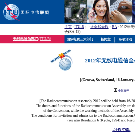
主页
:
ITU-R
； :
大会和会议
; :
RA
: 2012
会(RA-12)
无线电通信部门(ITU-R)
国际电联三大部门
新闻室
各项活动
2012年无线电通信全会(
[(Geneva, Switzerland, 16 January
全部展开
[The Radiocommunication Assembly 2012 will be held from 16-20
The duties and functions of the Radiocommunication Assembly are defi
of the Convention, while the working methods of the Assembly a
The conditions for invitation and admission to the Radiocommunication A
(see also Resolution 6 (Kyoto, 1994) and Resol
«决议汇编»