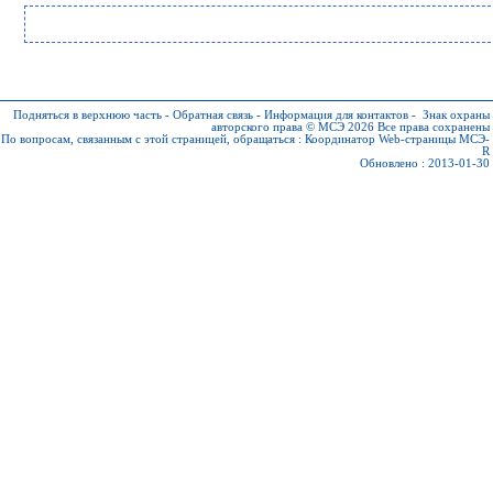
Подняться в верхнюю часть
-
Обратная связь
-
Информация для контактов
-
Знак охраны
авторского права © МСЭ 2026
Все права сохранены
По вопросам, связанным с этой страницей, обращаться :
Координатор Web-страницы МСЭ-
R
Обновлено : 2013-01-30