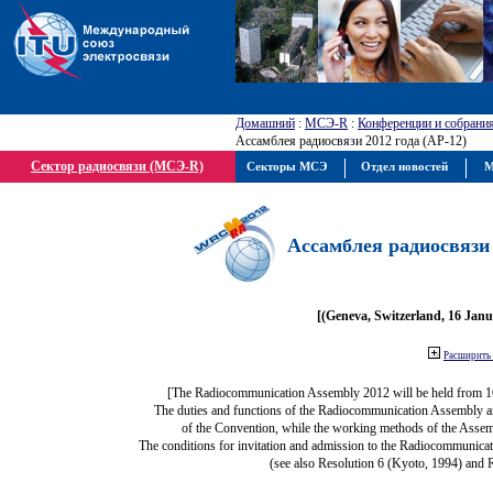
Домашний
:
МСЭ-R
:
Конференции и собрани
Ассамблея радиосвязи 2012 года (АР-12)
Сектор радиосвязи (МСЭ-R)
Секторы МСЭ
Отдел новостей
М
Ассамблея радиосвязи 
[(Geneva, Switzerland, 16 Jan
Расширить 
[The Radiocommunication Assembly 2012 will be held from 1
The duties and functions of the Radiocommunication Assembly are 
of the Convention, while the working methods of the Assem
The conditions for invitation and admission to the Radiocommunicat
(see also Resolution 6 (Kyoto, 1994) and 