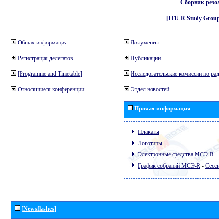
Сборник резо
[ITU-R Study Group
Общая информация
Документы
Регистрация делегатов
Публикации
[Programme and Timetable]
Исследовательские комиссии по ра
Относящиеся конференции
Отдел новостей
Прочая информация
Плакаты
Логотипы
Электронные средства МСЭ-R
График собраний МСЭ-R
-
Сесси
[Newsflashes]