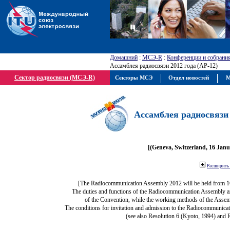
Домашний
:
МСЭ-R
:
Конференции и собрани
Ассамблея радиосвязи 2012 года (АР-12)
Сектор радиосвязи (МСЭ-R)
Секторы МСЭ
Отдел новостей
М
Ассамблея радиосвязи 
[(Geneva, Switzerland, 16 Jan
Расширить 
[The Radiocommunication Assembly 2012 will be held from 1
The duties and functions of the Radiocommunication Assembly are 
of the Convention, while the working methods of the Assem
The conditions for invitation and admission to the Radiocommunicat
(see also Resolution 6 (Kyoto, 1994) and 