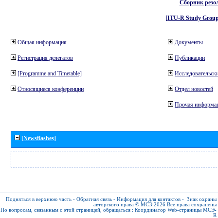
Сборник резо
[ITU-R Study Group
Общая информация
Документы
Регистрация делегатов
Публикации
[Programme and Timetable]
Исследовательски
Относящиеся конференции
Отдел новостей
Прочая информа
[Newsflashes]
Подняться в верхнюю часть
-
Обратная связь
-
Информация для контактов
-
Знак охраны
авторского права © МСЭ 2026
Все права сохранены
По вопросам, связанным с этой страницей, обращаться :
Координатор Web-страницы МСЭ-
R