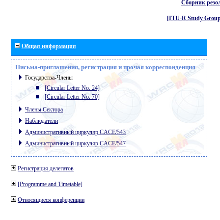
Сборник резо
[ITU-R Study Group
Общая информация
Письма-приглашения, регистрация и прочая корреспонденция
Государства-Члены
[Circular Letter No. 24]
[Circular Letter No. 70]
Члены Сектора
Наблюдатели
Административный циркуляр CACE/543
Административный циркуляр CACE/547
Регистрация делегатов
[Programme and Timetable]
Относящиеся конференции