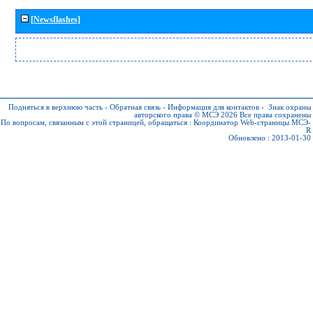
[Newsflashes]
Подняться в верхнюю часть
-
Обратная связь
-
Информация для контактов
-
Знак охраны
авторского права © МСЭ 2026
Все права сохранены
По вопросам, связанным с этой страницей, обращаться :
Координатор Web-страницы МСЭ-
R
Обновлено : 2013-01-30