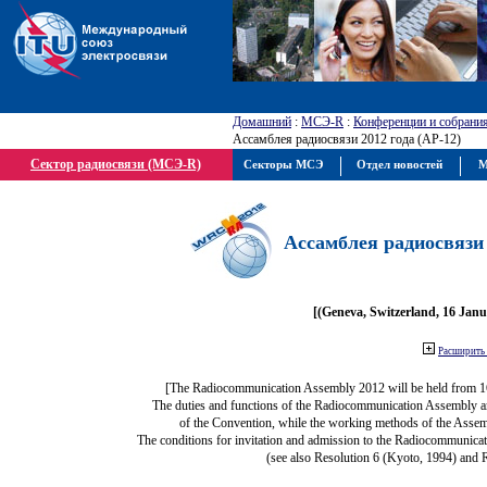
Домашний
:
МСЭ-R
:
Конференции и собрани
Ассамблея радиосвязи 2012 года (АР-12)
Сектор радиосвязи (МСЭ-R)
Секторы МСЭ
Отдел новостей
М
Ассамблея радиосвязи 
[(Geneva, Switzerland, 16 Jan
Расширить 
[The Radiocommunication Assembly 2012 will be held from 1
The duties and functions of the Radiocommunication Assembly are 
of the Convention, while the working methods of the Assem
The conditions for invitation and admission to the Radiocommunicat
(see also Resolution 6 (Kyoto, 1994) and 