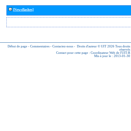
[Newsflashes]
Début de page
-
Commentaires
-
Contactez-nous
-
Droits d'auteur © UIT 2026
Tous droits
réservés
Contact pour cette page :
Coordinateur Web de l'UIT-R
Mis à jour le : 2013-01-30