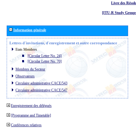
Livre des Résol
[ITU-R Study Groups
Information générale
Lettres d´invitations, d´enregistrement et autre correspondance
Etats Membres
[Circular Letter No. 24]
[Circular Letter No. 70]
Membres du Secteur
Observateurs
Circulaire administrative CACE/543
Circulaire administrative CACE/547
Enregistrement des délégués
[Programme and Timetable]
Conférences relatives