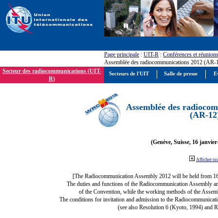
Page principale
:
UIT-R
:
Conférences et réunion
Assemblée des radiocommunications 2012 (AR-
Secteur des radiocommunications (UIT-
Secteurs de l'UIT
Salle de presse
E
R)
Assemblée des radiocom
(AR-12
(Genève, Suisse, 16 janvier
Afficher to
[The Radiocommunication Assembly 2012 will be held from 1
The duties and functions of the Radiocommunication Assembly are d
of the Convention, while the working methods of the Assemb
The conditions for invitation and admission to the Radiocommunicati
(see also Resolution 6 (Kyoto, 1994) and R