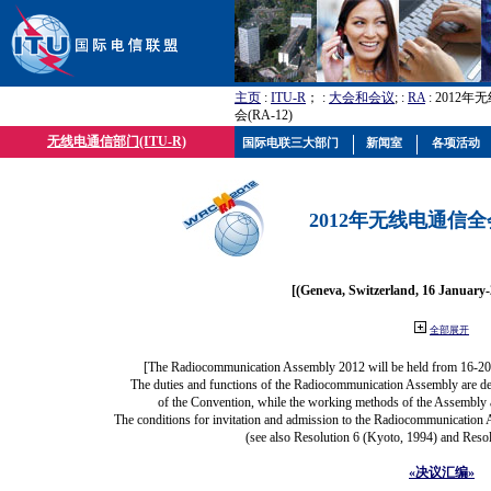
主页
:
ITU-R
； :
大会和会议
; :
RA
: 2012
会(RA-12)
无线电通信部门(ITU-R)
国际电联三大部门
新闻室
各项活动
2012年无线电通信全会(
[(Geneva, Switzerland, 16 January
全部展开
[The Radiocommunication Assembly 2012 will be held from 16-20
The duties and functions of the Radiocommunication Assembly are defi
of the Convention, while the working methods of the Assembly a
The conditions for invitation and admission to the Radiocommunication A
(see also Resolution 6 (Kyoto, 1994) and Resol
«决议汇编»