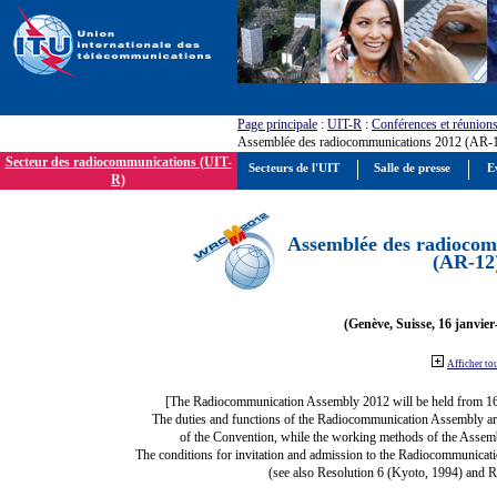
Page principale
:
UIT-R
:
Conférences et réunion
Assemblée des radiocommunications 2012 (AR-
Secteur des radiocommunications (UIT-
Secteurs de l'UIT
Salle de presse
E
R)
Assemblée des radiocom
(AR-12
(Genève, Suisse, 16 janvier
Afficher to
[The Radiocommunication Assembly 2012 will be held from 1
The duties and functions of the Radiocommunication Assembly are d
of the Convention, while the working methods of the Assemb
The conditions for invitation and admission to the Radiocommunicati
(see also Resolution 6 (Kyoto, 1994) and R