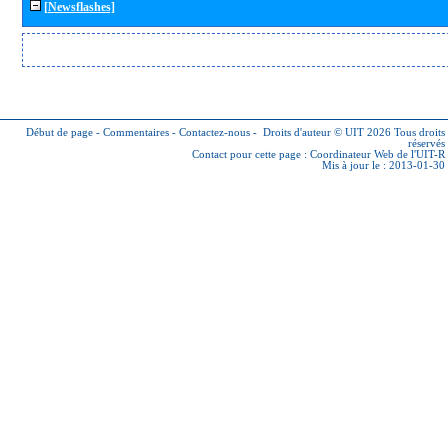
[Newsflashes]
Début de page
-
Commentaires
-
Contactez-nous
-
Droits d'auteur © UIT 2026
Tous droits
réservés
Contact pour cette page :
Coordinateur Web de l'UIT-R
Mis à jour le : 2013-01-30