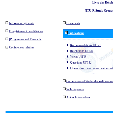
Livre des Résol
[ITU-R Study Groups
Information générale
Documents
Enregistrement des délégués
Publications
[Programme and Timetable]
Recommandations UIT-R
Conférences relatives
Résolutions UIT-R
Voeux UIT-R
Questions UIT-R
Lignes directrices concernant les mé
Commissions d´études des radiocommu
Salle de presse
Autres informations