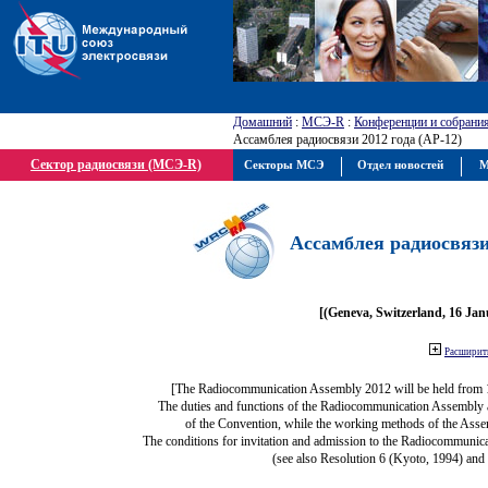
Домашний
:
МСЭ-R
:
Конференции и собрани
Ассамблея радиосвязи 2012 года (АР-12)
Сектор радиосвязи (МСЭ-R)
Секторы МСЭ
Отдел новостей
М
Ассамблея радиосвязи 
[(Geneva, Switzerland, 16 Ja
Расширить
[The Radiocommunication Assembly 2012 will be held from 
The duties and functions of the Radiocommunication Assembly are
of the Convention, while the working methods of the Asse
The conditions for invitation and admission to the Radiocommunica
(see also Resolution 6 (Kyoto, 1994) and