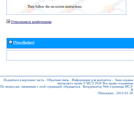
Then follow the on-screen instructions.
Относящиеся конференции
[Newsflashes]
Подняться в верхнюю часть
-
Обратная связь
-
Информация для контактов
-
Знак охраны
авторского права © МСЭ 2026
Все права сохранены
По вопросам, связанным с этой страницей, обращаться :
Координатор Web-страницы МСЭ-
R
Обновлено : 2013-01-30