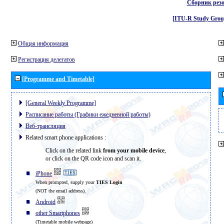
Сборник рез
[ITU-R Study Grou
Общая информация
Регистрация делегатов
[Programme and Timetable]
[General Weekly Programme]
Расписание работы (Графики ежедневной работы)
Веб-трансляция
Related smart phone applications :
Click on the related link
from your mobile device
,
or click on the QR code icon and scan it.
iPhone
When prompted, supply your
TIES Login
(NOT the email address).
Android
other Smartphones
(Timetable mobile webpage)