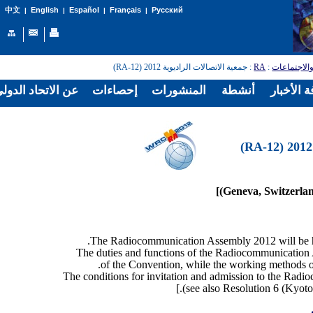
English
Español
Français
Русский
中文
|
|
|
|
: جمعية الاتصالات الراديوية 2012 (RA-12)
RA
:
الاجتماعات
 الأخبار
أنشطة
المنشورات
إحصاءات
عن الاتحاد الدول
The duties and functions of the Radiocommunication A
of the Convention, while the working methods o
The conditions for invitation and admission to the Radi