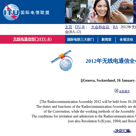
主页
:
ITU-R
； :
大会和会议
; :
RA
: 2012
会(RA-12)
无线电通信部门(ITU-R)
国际电联三大部门
新闻室
各项活动
2012年无线电通信全会(
[(Geneva, Switzerland, 16 January
全部展开
[The Radiocommunication Assembly 2012 will be held from 16-20
The duties and functions of the Radiocommunication Assembly are defi
of the Convention, while the working methods of the Assembly a
The conditions for invitation and admission to the Radiocommunication A
(see also Resolution 6 (Kyoto, 1994) and Resol
«决议汇编»