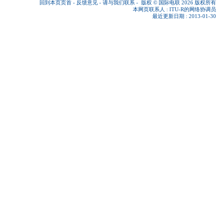
回到本页页首
-
反馈意见
-
请与我们联系
-
版权 © 国际电联 2026
版权所有
本网页联系人 :
ITU-R的网络协调员
最近更新日期 : 2013-01-30