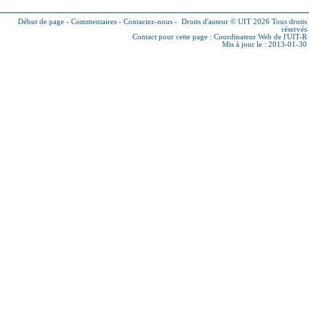
Début de page
-
Commentaires
-
Contactez-nous
-
Droits d'auteur © UIT 2026
Tous droits
réservés
Contact pour cette page :
Coordinateur Web de l'UIT-R
Mis à jour le : 2013-01-30