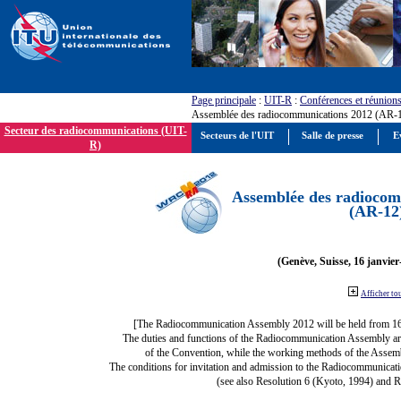
Page principale
:
UIT-R
:
Conférences et réunion
Assemblée des radiocommunications 2012 (AR-
Secteur des radiocommunications (UIT-
Secteurs de l'UIT
Salle de presse
E
R)
Assemblée des radiocom
(AR-12
(Genève, Suisse, 16 janvier
Afficher to
[The Radiocommunication Assembly 2012 will be held from 1
The duties and functions of the Radiocommunication Assembly are d
of the Convention, while the working methods of the Assemb
The conditions for invitation and admission to the Radiocommunicati
(see also Resolution 6 (Kyoto, 1994) and R