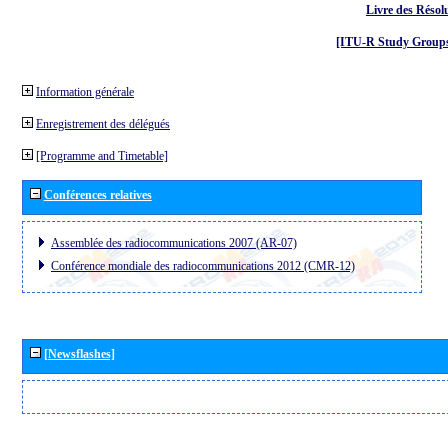
Livre des Résol
[ITU-R Study Groups
Information générale
Enregistrement des délégués
[Programme and Timetable]
Conférences relatives
Assemblée des radiocommunications 2007 (AR-07)
Conférence mondiale des radiocommunications 2012 (CMR-12)
[Newsflashes]