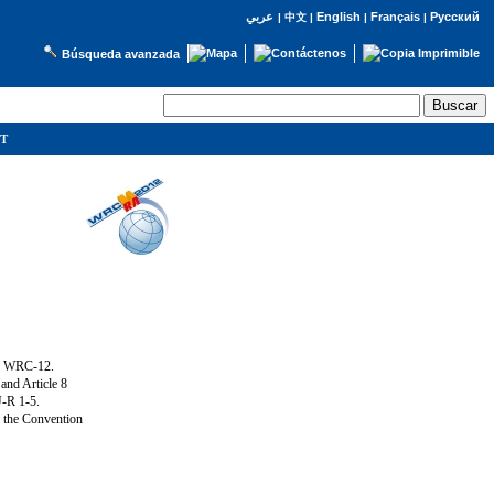
English
Français
Русский
عربي
|
中文
|
|
|
Búsqueda avanzada
IT
ng WRC-12.
and Article 8
U-R 1-5.
f the Convention