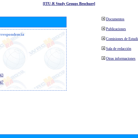
[ITU-R Study Groups Brochure]
Documentos
Publicaciones
orrespondencia
Comisiones de Estud
Sala de redacción
Otras informaciones
543
547