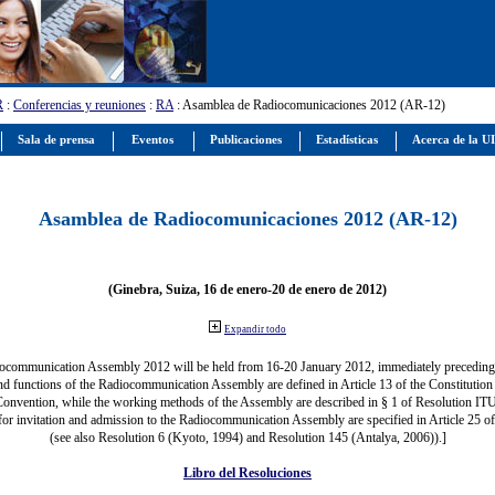
R
:
Conferencias y reuniones
:
RA
: Asamblea de Radiocomunicaciones 2012 (AR-12)
Sala de prensa
Eventos
Publicaciones
Estadísticas
Acerca de la U
Asamblea de Radiocomunicaciones 2012 (AR-12)
(Ginebra, Suiza, 16 de enero-20 de enero de 2012)
Expandir todo
ocommunication Assembly 2012 will be held from 16-20 January 2012, immediately precedi
nd functions of the Radiocommunication Assembly are defined in Article 13 of the Constitution 
Convention, while the working methods of the Assembly are described in § 1 of Resolution IT
for invitation and admission to the Radiocommunication Assembly are specified in Article 25 o
(see also Resolution 6 (Kyoto, 1994) and Resolution 145 (Antalya, 2006)).]
Libro del Resoluciones