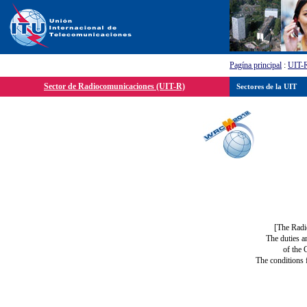
Pagína principal
:
UIT-
Sector de Radiocomunicaciones (UIT-R)
Sectores de la UIT
[The Radi
The duties a
of the 
The conditions 