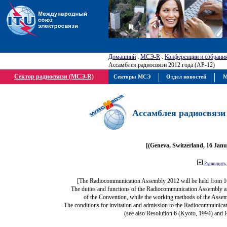
Домашний
:
МСЭ-R
:
Конференции и собрани
Ассамблея радиосвязи 2012 года (АР-12)
Сектор радиосвязи (МСЭ-R)
Секторы МСЭ
Отдел новостей
М
Ассамблея радиосвязи 
[(Geneva, Switzerland, 16 Jan
Расширить 
[The Radiocommunication Assembly 2012 will be held from 1
The duties and functions of the Radiocommunication Assembly are 
of the Convention, while the working methods of the Assem
The conditions for invitation and admission to the Radiocommunicat
(see also Resolution 6 (Kyoto, 1994) and 