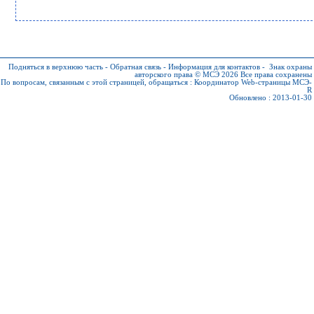
Подняться в верхнюю часть
-
Обратная связь
-
Информация для контактов
-
Знак охраны
авторского права © МСЭ 2026
Все права сохранены
По вопросам, связанным с этой страницей, обращаться :
Координатор Web-страницы МСЭ-
R
Обновлено : 2013-01-30