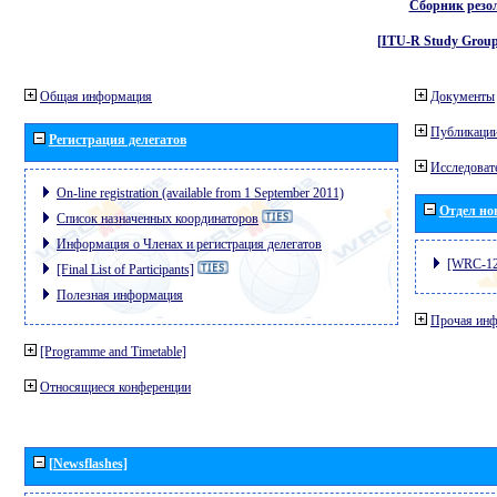
Сборник резо
[ITU-R Study Group
Общая информация
Документы
Публикаци
Регистрация делегатов
Исследоват
On-line registration (available from 1 September 2011)
Отдел но
Список назначенных координаторов
Информация о Членах и регистрация делегатов
[WRC-12
[Final List of Participants]
Полезная информация
Прочая ин
[Programme and Timetable]
Относящиеся конференции
[Newsflashes]