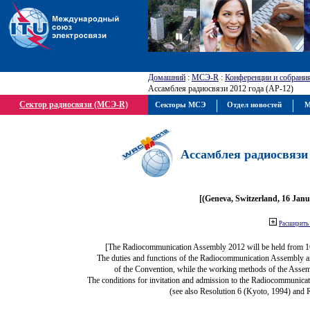
Домашний
:
МСЭ-R
:
Конференции и собрани
Ассамблея радиосвязи 2012 года (АР-12)
Сектор радиосвязи (МСЭ-R)
Секторы МСЭ
Отдел новостей
М
Ассамблея радиосвязи 
[(Geneva, Switzerland, 16 Jan
Расширить 
[The Radiocommunication Assembly 2012 will be held from 1
The duties and functions of the Radiocommunication Assembly are 
of the Convention, while the working methods of the Assem
The conditions for invitation and admission to the Radiocommunicat
(see also Resolution 6 (Kyoto, 1994) and 