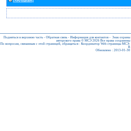
[Newsflashes]
Подняться в верхнюю часть
-
Обратная связь
-
Информация для контактов
-
Знак охраны
авторского права © МСЭ 2026
Все права сохранены
По вопросам, связанным с этой страницей, обращаться :
Координатор Web-страницы МСЭ-
R
Обновлено : 2013-01-30