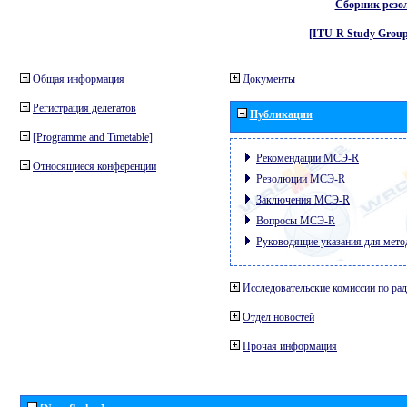
Сборник резо
[ITU-R Study Group
Общая информация
Документы
Регистрация делегатов
Публикации
[Programme and Timetable]
Рекомендации МСЭ-R
Относящиеся конференции
Резолюции МСЭ-R
Заключения МСЭ-R
Вопросы МСЭ-R
Руководящие указания для мето
Исследовательские комиссии по ра
Отдел новостей
Прочая информация