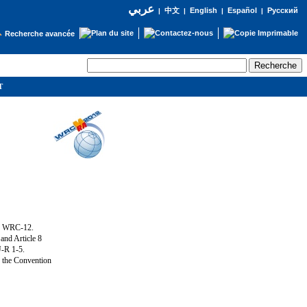
عربي
English
Español
Русский
|
中文
|
|
|
Recherche avancée
IT
ng WRC-12.
and Article 8
U-R 1-5.
f the Convention