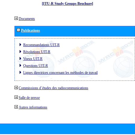
[ITU-R Study Groups Brochure]
Documents
Publications
Recommandations UIT-R
Résolutions UIT-R
Voeux UIT-R
Questions UIT-R
Lignes directrices concernant les méthodes de travail
Commissions d´études des radiocommunications
Salle de presse
Autres informations