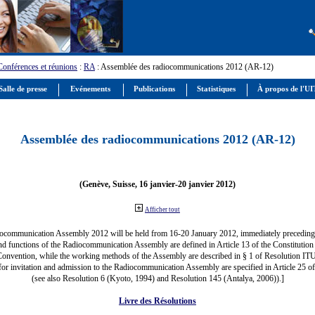
Conférences et réunions
:
RA
: Assemblée des radiocommunications 2012 (AR-12)
alle de presse
Evénements
Publications
Statistiques
À propos de l'U
Assemblée des radiocommunications 2012 (AR-12)
(Genève, Suisse, 16 janvier-20 janvier 2012)
Afficher tout
ocommunication Assembly 2012 will be held from 16-20 January 2012, immediately precedi
nd functions of the Radiocommunication Assembly are defined in Article 13 of the Constitution 
Convention, while the working methods of the Assembly are described in § 1 of Resolution IT
for invitation and admission to the Radiocommunication Assembly are specified in Article 25 o
(see also Resolution 6 (Kyoto, 1994) and Resolution 145 (Antalya, 2006)).]
Livre des Résolutions