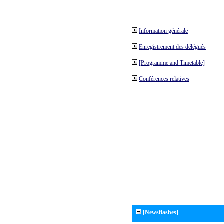
Information générale
Enregistrement des délégués
[Programme and Timetable]
Conférences relatives
[Newsflashes]