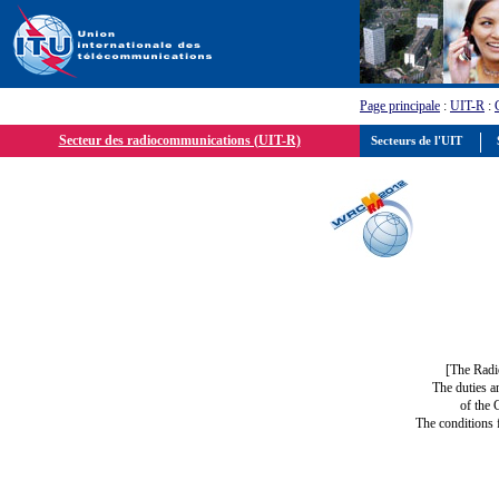
Page principale
:
UIT-R
:
Secteur des radiocommunications (UIT-R)
Secteurs de l'UIT
S
[The Radi
The duties a
of the 
The conditions 