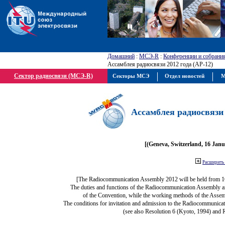
Домашний
:
МСЭ-R
:
Конференции и собрани
Ассамблея радиосвязи 2012 года (АР-12)
Сектор радиосвязи (МСЭ-R)
Секторы МСЭ
Отдел новостей
М
Ассамблея радиосвязи 
[(Geneva, Switzerland, 16 Jan
Расширить 
[The Radiocommunication Assembly 2012 will be held from 1
The duties and functions of the Radiocommunication Assembly are 
of the Convention, while the working methods of the Assem
The conditions for invitation and admission to the Radiocommunicat
(see also Resolution 6 (Kyoto, 1994) and 