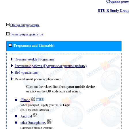
Сборник резо
[ITU-R Study Group
Общая информация
Регистрация делегатов
[Programme and Timetable]
[General Weekly Programme]
Расписание работы (Графики ежедневной работы)
Веб-трансляция
Related smart phone applications :
Click on the related link
from your mobile device
,
or click on the QR code icon and scan it.
iPhone
When prompted, supply your
TIES Login
(NOT the email address).
Android
other Smartphones
(Timetable mobile webpage)