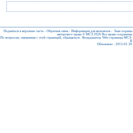
Подняться в верхнюю часть
-
Обратная связь
-
Информация для контактов
-
Знак охраны
авторского права © МСЭ 2026
Все права сохранены
По вопросам, связанным с этой страницей, обращаться :
Координатор Web-страницы МСЭ-
R
Обновлено : 2013-01-30