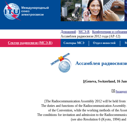
Домашний
:
МСЭ-R
:
Конференции и собрани
Ассамблея радиосвязи 2012 года (АР-12)
Сектор радиосвязи (МСЭ-R)
Секторы МСЭ
Отдел новостей
М
Ассамблея радиосвязи 
[(Geneva, Switzerland, 16 Ja
Расширить
[The Radiocommunication Assembly 2012 will be held from 
The duties and functions of the Radiocommunication Assembly are
of the Convention, while the working methods of the Asse
The conditions for invitation and admission to the Radiocommunica
(see also Resolution 6 (Kyoto, 1994) and