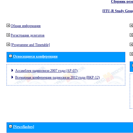
Сборник рез
[ITU-R Study Grou
Общая информация
Регистрация делегатов
[Programme and Timetable]
Относящиеся конференции
Ассамблея радиосвязи 2007 года (АР-07)
Всемирная конференция радиосвязи 2012 года (ВКР-12)
[Newsflashes]