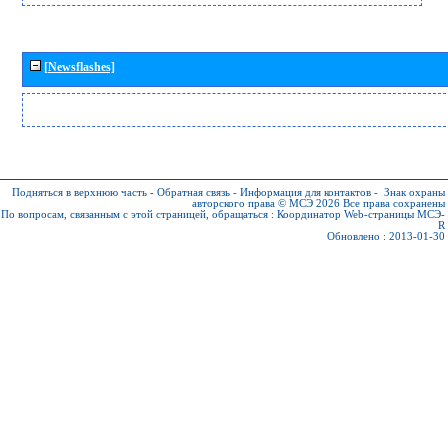
[Newsflashes]
Подняться в верхнюю часть
-
Обратная связь
-
Информация для контактов
-
Знак охраны
авторского права © МСЭ 2026
Все права сохранены
По вопросам, связанным с этой страницей, обращаться :
Координатор Web-страницы МСЭ-
R
Обновлено : 2013-01-30