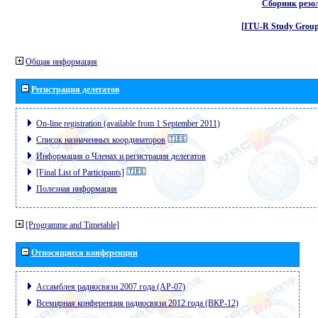
Сборник резо
[ITU-R Study Group
Общая информация
Регистрация делегатов
On-line registration (available from 1 September 2011)
Список назначенных координаторов
Информация о Членах и регистрация делегатов
[Final List of Participants]
Полезная информация
[Programme and Timetable]
Относящиеся конференции
Ассамблея радиосвязи 2007 года (АР-07)
Всемирная конференция радиосвязи 2012 года (ВКР-12)