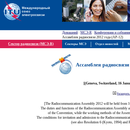
Домашний
:
МСЭ-R
:
Конференции и собрани
Ассамблея радиосвязи 2012 года (АР-12)
Сектор радиосвязи (МСЭ-R)
Секторы МСЭ
Отдел новостей
М
Ассамблея радиосвязи 
[(Geneva, Switzerland, 16 Jan
Расширить 
[The Radiocommunication Assembly 2012 will be held from 1
The duties and functions of the Radiocommunication Assembly are 
of the Convention, while the working methods of the Assem
The conditions for invitation and admission to the Radiocommunicat
(see also Resolution 6 (Kyoto, 1994) and 