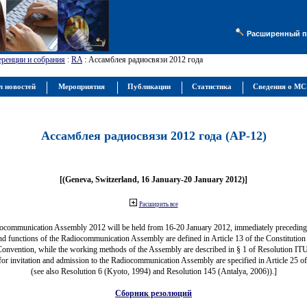
Расширенный п
ренции и собрания
:
RA
: Ассамблея радиосвязи 2012 года
л новостей
Мероприятия
Публикации
Статистика
Сведения о М
Ассамблея радиосвязи 2012 года (АР-12)
[(Geneva, Switzerland, 16 January-20 January 2012)]
Расширить все
ocommunication Assembly 2012 will be held from 16-20 January 2012, immediately precedi
nd functions of the Radiocommunication Assembly are defined in Article 13 of the Constitution 
Convention, while the working methods of the Assembly are described in § 1 of Resolution IT
for invitation and admission to the Radiocommunication Assembly are specified in Article 25 o
(see also Resolution 6 (Kyoto, 1994) and Resolution 145 (Antalya, 2006)).]
Сборник резолюций