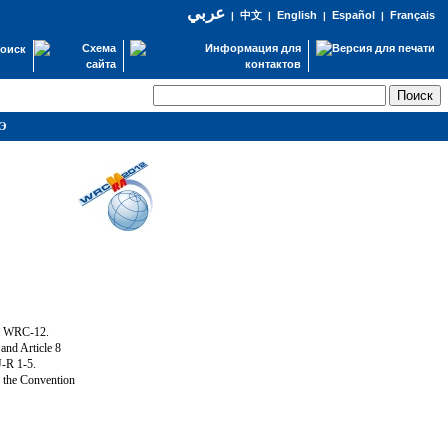
عربي
English
Español
Français
|
中文
|
|
|
оиск
СЭ
ng WRC-12.
and Article 8
U-R 1-5.
f the Convention